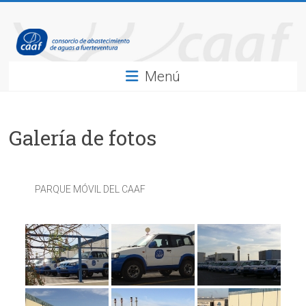
Saltar
Caaf
al
contenido
Consorcio
de
Menú
Abastecimiento
de
Agua
Galería de fotos
a
Fuerteventura
PARQUE MÓVIL DEL CAAF